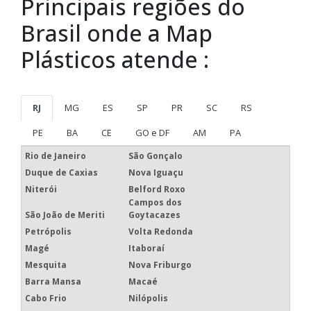
Principais regiões do
Brasil onde a Map
Plásticos atende :
RJ
MG
ES
SP
PR
SC
RS
PE
BA
CE
GO e DF
AM
PA
Rio de Janeiro
São Gonçalo
Duque de Caxias
Nova Iguaçu
Niterói
Belford Roxo
Campos dos
São João de Meriti
Goytacazes
Petrópolis
Volta Redonda
Magé
Itaboraí
Mesquita
Nova Friburgo
Barra Mansa
Macaé
Cabo Frio
Nilópolis