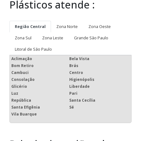
Plásticos atende :
Região Central
Zona Norte
Zona Oeste
Zona Sul
Zona Leste
Grande São Paulo
Litoral de São Paulo
Aclimação
Bela Vista
Bom Retiro
Brás
Cambuci
Centro
Consolação
Higienópolis
Glicério
Liberdade
Luz
Pari
República
Santa Cecília
Santa Efigênia
Sé
Vila Buarque