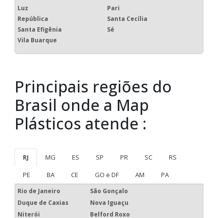
Luz
Pari
República
Santa Cecília
Santa Efigênia
Sé
Vila Buarque
Principais regiões do
Brasil onde a Map
Plásticos atende :
RJ
MG
ES
SP
PR
SC
RS
PE
BA
CE
GO e DF
AM
PA
Rio de Janeiro
São Gonçalo
Duque de Caxias
Nova Iguaçu
Niterói
Belford Roxo