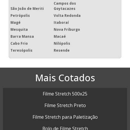
Campos dos
São João de Meriti
Goytacazes
Petrópolis
Volta Redonda
Magé
Itaboraí
Mesquita
Nova Friburgo
Barra Mansa
Macaé
Cabo Frio
Nilópolis
Teresópolis
Resende
Mais Cotados
Filme Stretch 500x25
Filme Stretch Preto
Filme Stretch para Paletização
Rolo de Filme Stretch