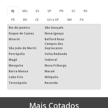
RJ
MG
ES
SP
PR
SC
RS
PE
BA
CE
GO e DF
AM
PA
Rio de Janeiro
São Gonçalo
Duque de Caxias
Nova Iguaçu
Niterói
Belford Roxo
Campos dos
São João de Meriti
Goytacazes
Petrópolis
Volta Redonda
Magé
Itaboraí
Mesquita
Nova Friburgo
Barra Mansa
Macaé
Cabo Frio
Nilópolis
Teresópolis
Resende
Mais Cotados