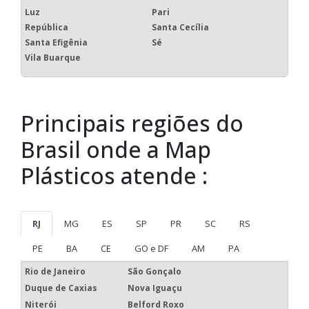
Luz
Pari
República
Santa Cecília
Santa Efigênia
Sé
Vila Buarque
Principais regiões do
Brasil onde a Map
Plásticos atende :
RJ
MG
ES
SP
PR
SC
RS
PE
BA
CE
GO e DF
AM
PA
Rio de Janeiro
São Gonçalo
Duque de Caxias
Nova Iguaçu
Niterói
Belford Roxo