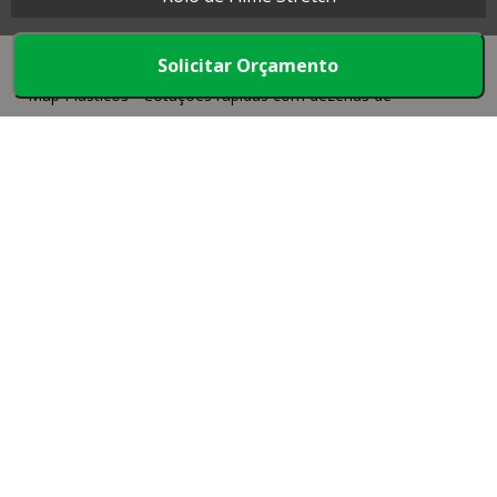
Solicitar Orçamento
Map Plásticos - Cotações rápidas com dezenas de
empresas.
Início
Produtos
Quem somos
Mapa do Site
Faça parte