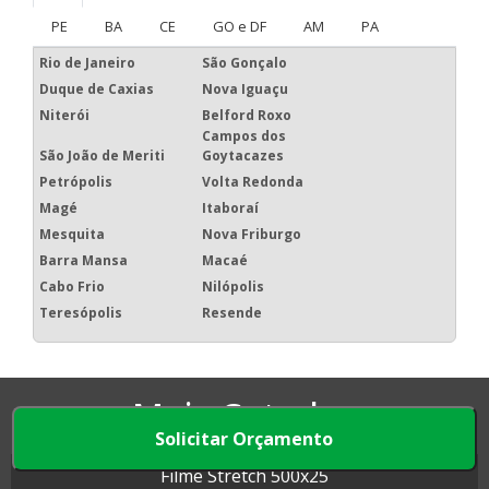
PE
BA
CE
GO e DF
AM
PA
Rio de Janeiro
São Gonçalo
Duque de Caxias
Nova Iguaçu
Niterói
Belford Roxo
Campos dos
São João de Meriti
Goytacazes
Petrópolis
Volta Redonda
Magé
Itaboraí
Mesquita
Nova Friburgo
Barra Mansa
Macaé
Cabo Frio
Nilópolis
Teresópolis
Resende
Mais Cotados
Solicitar Orçamento
Filme Stretch 500x25