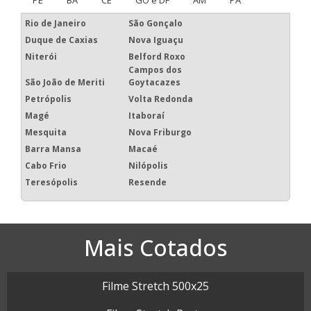
PE
BA
CE
GO e DF
AM
PA
Rio de Janeiro
São Gonçalo
Duque de Caxias
Nova Iguaçu
Niterói
Belford Roxo
Campos dos
São João de Meriti
Goytacazes
Petrópolis
Volta Redonda
Magé
Itaboraí
Mesquita
Nova Friburgo
Barra Mansa
Macaé
Cabo Frio
Nilópolis
Teresópolis
Resende
Mais Cotados
Filme Stretch 500x25