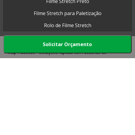
Filme Stretch Preto
Filme Stretch para Paletização
Rolo de Filme Stretch
Solicitar Orçamento
Map Plásticos - Cotações rápidas com dezenas de
empresas.
Início
Produtos
Quem somos
Mapa do Site