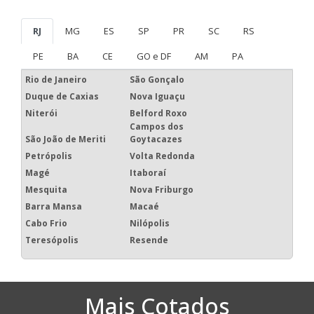
Zona Sul
Zona Leste
Grande São Paulo
Litoral de São Paulo
Aclimação
Bela Vista
Bom Retiro
Brás
Cambuci
Centro
Consolação
Higienópolis
Glicério
Liberdade
Luz
Pari
República
Santa Cecília
Santa Efigênia
Sé
Vila Buarque
Principais regiões do
Brasil onde a Map
Plásticos atende :