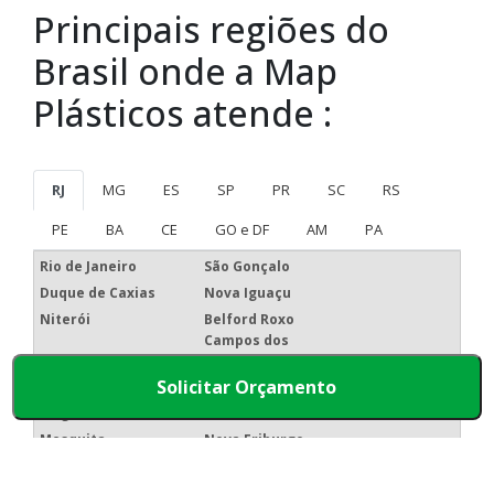
Principais regiões do
Brasil onde a Map
Plásticos atende :
RJ
MG
ES
SP
PR
SC
RS
PE
BA
CE
GO e DF
AM
PA
Rio de Janeiro
São Gonçalo
Duque de Caxias
Nova Iguaçu
Niterói
Belford Roxo
Campos dos
São João de Meriti
Goytacazes
Solicitar Orçamento
Petrópolis
Volta Redonda
Magé
Itaboraí
Mesquita
Nova Friburgo
Barra Mansa
Macaé
Cabo Frio
Nilópolis