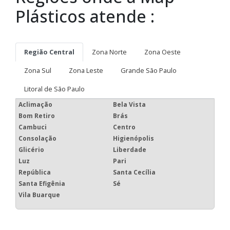
Plásticos atende :
Região Central
Zona Norte
Zona Oeste
Zona Sul
Zona Leste
Grande São Paulo
Litoral de São Paulo
Aclimação
Bela Vista
Bom Retiro
Brás
Cambuci
Centro
Consolação
Higienópolis
Glicério
Liberdade
Luz
Pari
República
Santa Cecília
Santa Efigênia
Sé
Vila Buarque