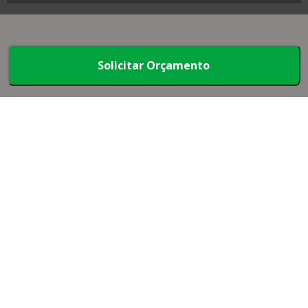
Map Plásticos - Cotações rápidas com dezenas de
Solicitar Orçamento
empresas.
Início
Produtos
Quem somos
Mapa do Site
Faça parte