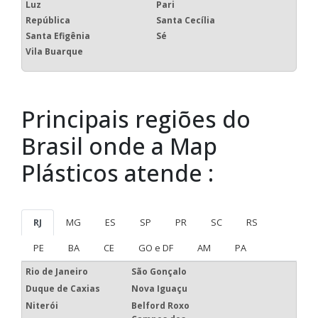
Luz
Pari
República
Santa Cecília
Santa Efigênia
Sé
Vila Buarque
Principais regiões do
Brasil onde a Map
Plásticos atende :
RJ
MG
ES
SP
PR
SC
RS
PE
BA
CE
GO e DF
AM
PA
Rio de Janeiro
São Gonçalo
Duque de Caxias
Nova Iguaçu
Niterói
Belford Roxo