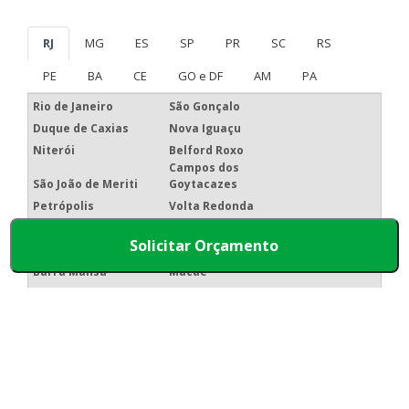
RJ
MG
ES
SP
PR
SC
RS
PE
BA
CE
GO e DF
AM
PA
Rio de Janeiro
São Gonçalo
Duque de Caxias
Nova Iguaçu
Niterói
Belford Roxo
Campos dos
São João de Meriti
Goytacazes
Petrópolis
Volta Redonda
Magé
Itaboraí
Solicitar Orçamento
Mesquita
Nova Friburgo
Barra Mansa
Macaé
Cabo Frio
Nilópolis
Teresópolis
Resende
Mais Cotados