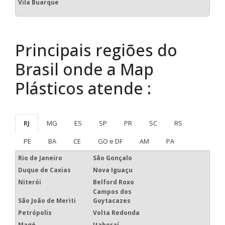
embalagem
Regiões onde a Map
Plásticos atende :
Região Central
Zona Norte
Zona Oeste
Zona Sul
Zona Leste
Grande São Paulo
Litoral de São Paulo
Aclimação
Bela Vista
Bom Retiro
Brás
Cambuci
Centro
Consolação
Higienópolis
Glicério
Liberdade
Luz
Pari