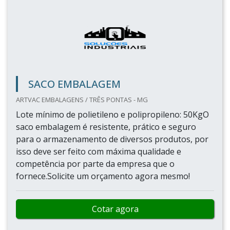
SACOS PLÁSTICOS PARA EMBALAGEM
UTILIPLAST / JAÚ - SP
Lote mínimo de: 25 cm a 100 cm de largura - 100
kgs Acima de 100 cm - 500 kgs para bobinas e
sacos plásticosOs sacos plásticos para
embalagem são materiais de grande demanda de
mercado, muito úteia por diferentes segmentos,
como indústrias que usam equipamentos como
túneis e sopradores manuais. O saco é...
Cotar agora