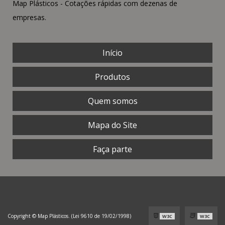
São João de Meriti
Goytacazes
Petrópolis
Volta Redonda
Magé
Itaboraí
Mesquita
Nova Friburgo
Barra Mansa
Macaé
Cabo Frio
Nilópolis
Teresópolis
Resende
Mais Cotados
Filme Stretch 500x25
Filme Stretch Preto
Filme Stretch para Paletização
Rolo de Filme Stretch