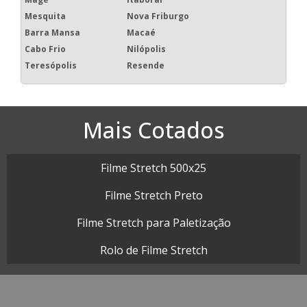
República
Santa Cecília
Santa Efigênia
Sé
Vila Buarque
Principais regiões do
Brasil onde a Map
Plásticos atende :
RJ
MG
ES
SP
PR
SC
RS
PE
BA
CE
GO e DF
AM
PA
Rio de Janeiro
São Gonçalo
Duque de Caxias
Nova Iguaçu
Niterói
Belford Roxo
Campos dos