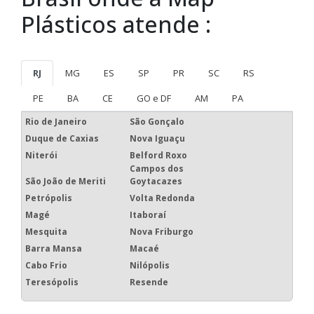
Plásticos atende :
RJ
MG
ES
SP
PR
SC
RS
PE
BA
CE
GO e DF
AM
PA
Rio de Janeiro
São Gonçalo
Duque de Caxias
Nova Iguaçu
Niterói
Belford Roxo
Campos dos
São João de Meriti
Goytacazes
Petrópolis
Volta Redonda
Magé
Itaboraí
Mesquita
Nova Friburgo
Barra Mansa
Macaé
Cabo Frio
Nilópolis
Teresópolis
Resende