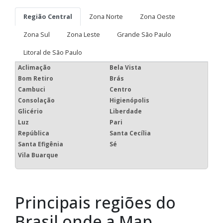
Região Central
Zona Norte
Zona Oeste
Zona Sul
Zona Leste
Grande São Paulo
Litoral de São Paulo
Aclimação
Bela Vista
Bom Retiro
Brás
Cambuci
Centro
Consolação
Higienópolis
Glicério
Liberdade
Luz
Pari
República
Santa Cecília
Santa Efigênia
Sé
Vila Buarque
Principais regiões do
Brasil onde a Map