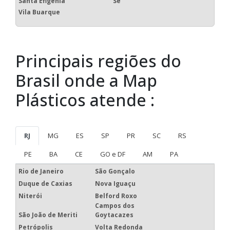
Santa Efigênia
Sé
Vila Buarque
Principais regiões do
Brasil onde a Map
Plásticos atende :
RJ
MG
ES
SP
PR
SC
RS
PE
BA
CE
GO e DF
AM
PA
Rio de Janeiro
São Gonçalo
Duque de Caxias
Nova Iguaçu
Niterói
Belford Roxo
Campos dos
São João de Meriti
Goytacazes
Petrópolis
Volta Redonda