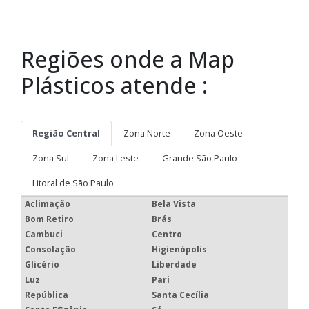
Regiões onde a Map
Plásticos atende :
Região Central
Zona Norte
Zona Oeste
Zona Sul
Zona Leste
Grande São Paulo
Litoral de São Paulo
Aclimação
Bela Vista
Bom Retiro
Brás
Cambuci
Centro
Consolação
Higienópolis
Glicério
Liberdade
Luz
Pari
República
Santa Cecília