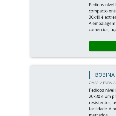
Pedidos nível 
compacto entr
30x40 é extre
A embalagem é
comércios, aço
BOBINA 
CIMAPLA EMBALAG
Pedidos nível 
20x30 é um pr
resistentes, a
facilidade. A
mercados.