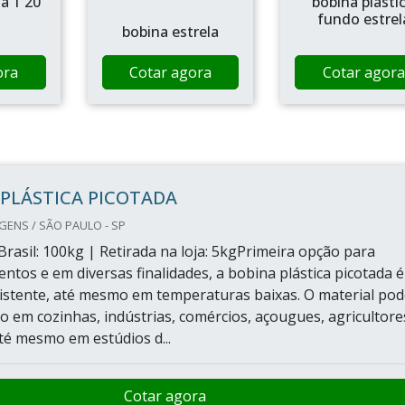
ha 1 20
bobina plasti
fundo estrel
bobina estrela
ora
Cotar agora
Cotar agora
PLÁSTICA PICOTADA
ENS / SÃO PAULO - SP
Brasil: 100kg | Retirada na loja: 5kgPrimeira opção para
ntos e em diversas finalidades, a bobina plástica picotada é
istente, até mesmo em temperaturas baixas. O material pod
o em cozinhas, indústrias, comércios, açougues, agricultore
té mesmo em estúdios d...
Cotar agora