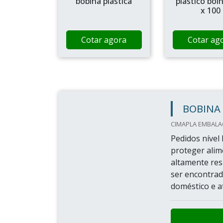
bobina plástica
plastico bol
x 100
Cotar agora
Cotar ag
BOBINA 
CIMAPLA EMBALAG
Pedidos nível 
proteger alime
altamente res
ser encontrad
doméstico e a