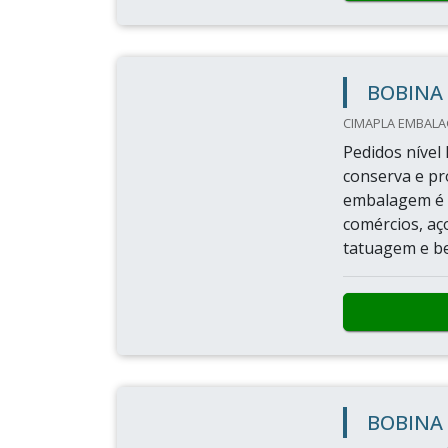
BOBINA 
CIMAPLA EMBALAG
Pedidos nível 
conserva e pr
embalagem é m
comércios, aç
tatuagem e be
BOBINA 