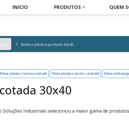
INICIO
PRODUTOS
QUEM 
stica
Bobina plástica picotada 30x40
Filme plástico termocontratil
Filme plástico termo contrátil
Filme embala
icotada 30x40
 o Soluções Industriais selecionou a maior gama de produto