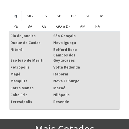
RJ
MG
ES
SP
PR
SC
RS
PE
BA
CE
GO e DF
AM
PA
Rio de Janeiro
São Gonçalo
Duque de Caxias
Nova Iguaçu
Niterói
Belford Roxo
Campos dos
São João de Meriti
Goytacazes
Petrópolis
Volta Redonda
Magé
Itaboraí
Mesquita
Nova Friburgo
Barra Mansa
Macaé
Cabo Frio
Nilópolis
Teresópolis
Resende
Mais Cotados