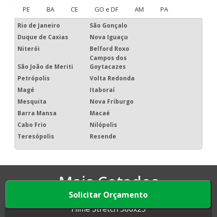
PE
BA
CE
GO e DF
AM
PA
Rio de Janeiro
São Gonçalo
Duque de Caxias
Nova Iguaçu
Niterói
Belford Roxo
Campos dos
São João de Meriti
Goytacazes
Petrópolis
Volta Redonda
Magé
Itaboraí
Mesquita
Nova Friburgo
Barra Mansa
Macaé
Cabo Frio
Nilópolis
Teresópolis
Resende
Mais Cotados
Solicitar Orçamento
Filme Stretch 500x25