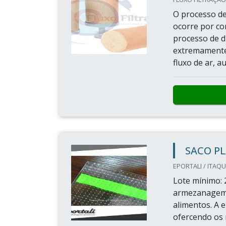
O processo de 
ocorre por con
processo de di
extremamente
fluxo de ar, 
SACO P
EPORTALI / ITAQ
Lote mínimo: 
armezanagem 
alimentos. A 
ofercendo os 