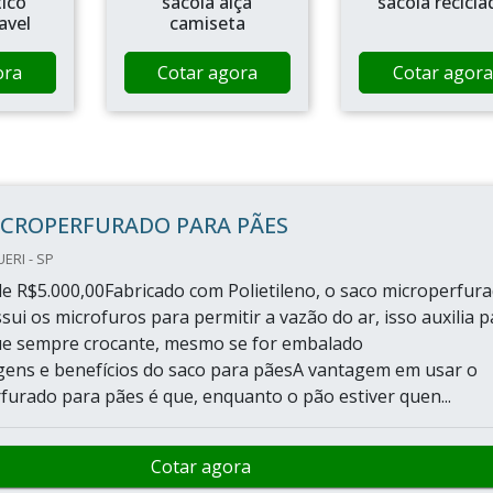
tico
sacola alça
sacola recicla
avel
camiseta
ora
Cotar agora
Cotar agora
ICROPERFURADO PARA PÃES
ERI - SP
e R$5.000,00Fabricado com Polietileno, o saco microperfur
ui os microfuros para permitir a vazão do ar, isso auxilia p
ue sempre crocante, mesmo se for embalado
ens e benefícios do saco para pãesA vantagem em usar o
furado para pães é que, enquanto o pão estiver quen...
Cotar agora