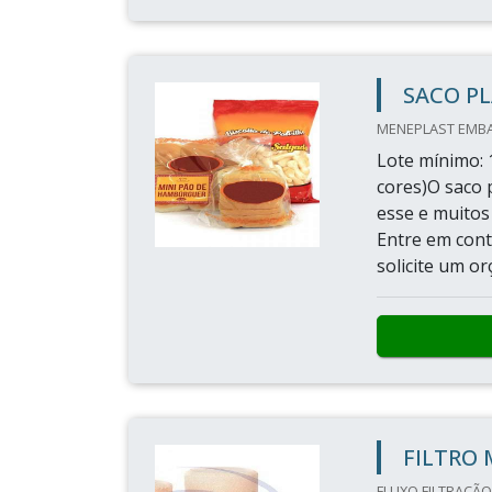
SACO P
MENEPLAST EMBA
Lote mínimo: 1
cores)O saco 
esse e muitos
Entre em con
solicite um o
FILTRO
FLUXO FILTRAÇÃO