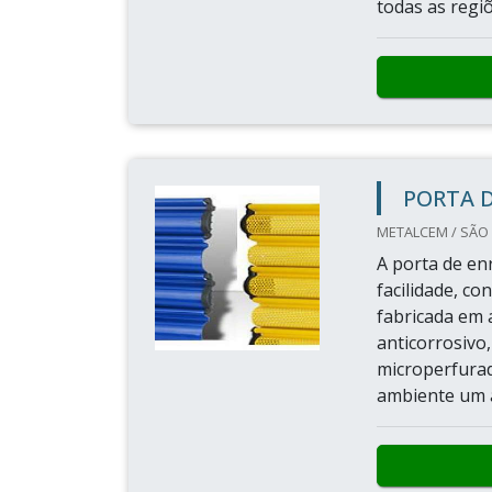
todas as regiõ
PORTA 
METALCEM / SÃO 
A porta de en
facilidade, co
fabricada em 
anticorrosivo,
microperfurad
ambiente um a