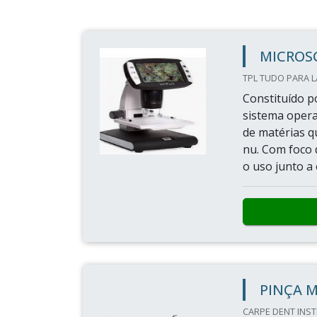
MICROSC
TPL TUDO PARA L
Constituído p
sistema opera
de matérias qu
nu. Com foco 
o uso junto a
PINÇA 
CARPE DENT INST