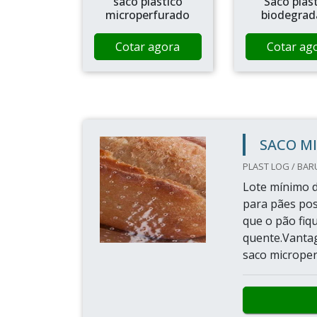
saco plástico
Saco plas
microperfurado
biodegrad
Cotar agora
Cotar ag
SACO M
PLAST LOG / BARU
Lote mínimo d
para pães poss
que o pão fiq
quente.Vantag
saco microper