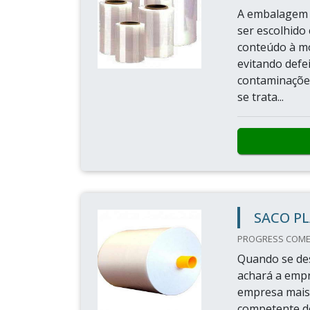
A embalagem f
ser escolhido
conteúdo à mo
evitando defe
contaminaçõ
se trata...
SACO P
PROGRESS COMER
Quando se des
achará a empr
empresa mais
competente 