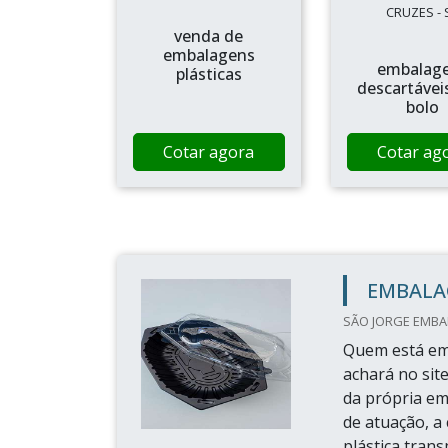
CRUZES - 
venda de
embalagens
embalag
plásticas
descartávei
bolo
Cotar agora
Cotar ag
EMBALA
SÃO JORGE EMBAL
Quem está em 
achará no sit
da própria em
de atuação, 
plástica trans