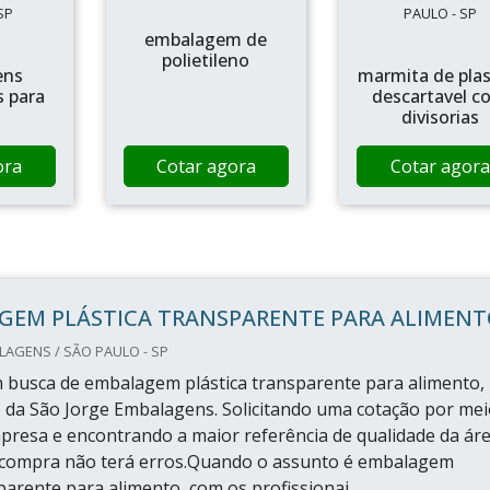
SP
PAULO - SP
embalagem de
polietileno
ens
marmita de plas
s para
descartavel c
divisorias
ora
Cotar agora
Cotar agora
GEM PLÁSTICA TRANSPARENTE PARA ALIMENT
AGENS / SÃO PAULO - SP
busca de embalagem plástica transparente para alimento,
e da São Jorge Embalagens. Solicitando uma cotação por mei
presa e encontrando a maior referência de qualidade da ár
a compra não terá erros.Quando o assunto é embalagem
parente para alimento, com os profissionai...