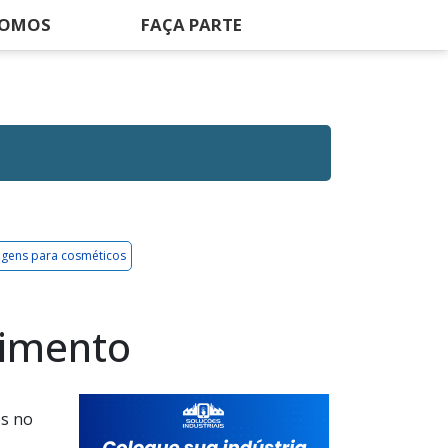
SOMOS
FAÇA PARTE
agens para cosméticos
limento
os no