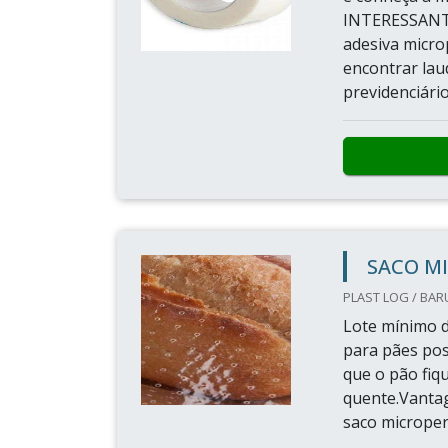
INTERESSANT
adesiva micro
encontrar laud
previdenciário
SACO M
PLAST LOG / BARU
Lote mínimo d
para pães poss
que o pão fiq
quente.Vantag
saco microper