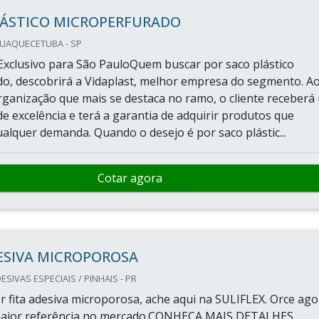
LÁSTICO MICROPERFURADO
QUAQUECETUBA - SP
xclusivo para São PauloQuem buscar por saco plástico
o, descobrirá a Vidaplast, melhor empresa do segmento. A
ganização que mais se destaca no ramo, o cliente receberá
e excelência e terá a garantia de adquirir produtos que
alquer demanda. Quando o desejo é por saco plástic...
Cotar agora
ESIVA MICROPOROSA
ESIVAS ESPECIAIS / PINHAIS - PR
r fita adesiva microporosa, ache aqui na SULIFLEX. Orce ago
maior referência no mercado.CONHEÇA MAIS DETALHES