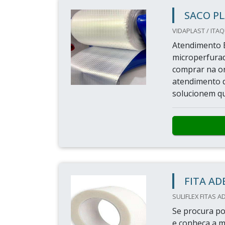
SACO P
VIDAPLAST / ITA
Atendimento E
microperfurad
comprar na or
atendimento d
solucionem qu
FITA AD
SULIFLEX FITAS AD
Se procura po
e conheça a 