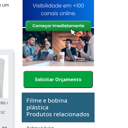
m um
Solicitar Orçamento
Filme e bobina
NS /
plástica
 SC
Produtos relacionados
Bobina tubular