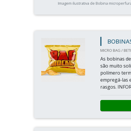
Imagem ilustrativa de Bobina microperfur
BOBINAS
MICRO BAG / BET
As bobinas d
são muito sol
polímero termo
empregá-las e
rasgos. INFO