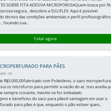
ES SOBRE FITA ADESIVA MICROPOROSAQuem busca por fit
porosa segura , descobre a SULIFLEX. Aqui é possível
o técnico das condições ambientais e perfil profissiográfico
 , focando sua...
Cotar agora
ICROPERFURADO PARA PÃES
ERI - SP
e R$5.000,00Fabricado com Polietileno, o saco microperfur
ui os microfuros para permitir a vazão do ar, isso auxilia p
ue sempre crocante, mesmo se for embalado
ens e benefícios do saco para pãesA vantagem em usar o
furado para pães é que, enquanto o pão estiver quen...