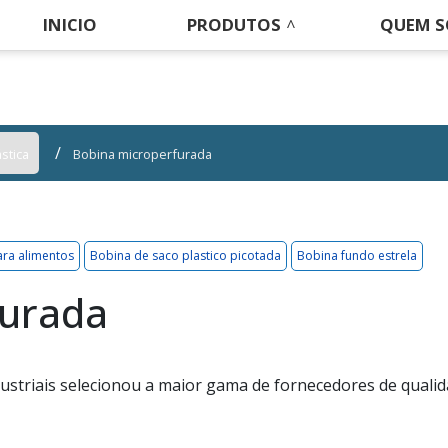
INICIO
PRODUTOS
QUEM 
stica
Bobina microperfurada
ara alimentos
Bobina de saco plastico picotada
Bobina fundo estrela
furada
Industriais selecionou a maior gama de fornecedores de quali