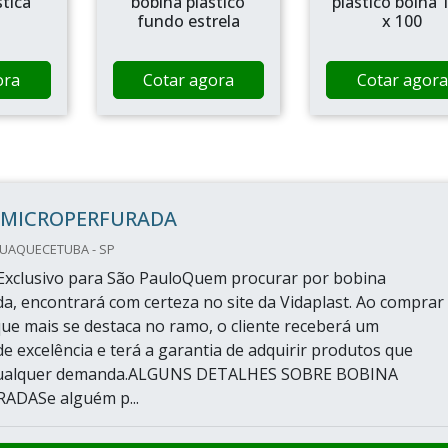
stica
bobina plastico
plastico bolha 
fundo estrela
x 100
ora
Cotar agora
Cotar agora
 MICROPERFURADA
QUAQUECETUBA - SP
Exclusivo para São PauloQuem procurar por bobina
a, encontrará com certeza no site da Vidaplast. Ao comprar
ue mais se destaca no ramo, o cliente receberá um
e excelência e terá a garantia de adquirir produtos que
qualquer demanda.ALGUNS DETALHES SOBRE BOBINA
DASe alguém p...