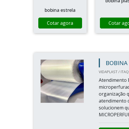
bobina plá
bobina estrela
Cotar agora
Cotar ag
BOBINA
VIDAPLAST / ITA
Atendimento 
microperfurad
organização q
atendimento d
solucionem 
MICROPERFURA