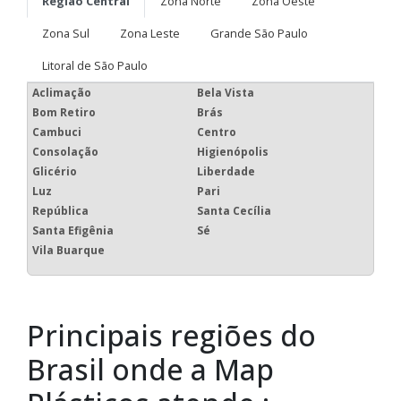
Região Central
Zona Norte
Zona Oeste
Zona Sul
Zona Leste
Grande São Paulo
Litoral de São Paulo
Aclimação
Bela Vista
Bom Retiro
Brás
Cambuci
Centro
Consolação
Higienópolis
Glicério
Liberdade
Luz
Pari
República
Santa Cecília
Santa Efigênia
Sé
Vila Buarque
Principais regiões do
Brasil onde a Map