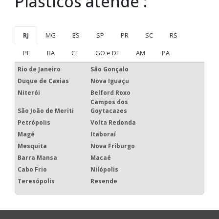
Plásticos atende :
RJ
MG
ES
SP
PR
SC
RS
PE
BA
CE
GO e DF
AM
PA
Rio de Janeiro
São Gonçalo
Duque de Caxias
Nova Iguaçu
Niterói
Belford Roxo
Campos dos
São João de Meriti
Goytacazes
Petrópolis
Volta Redonda
Magé
Itaboraí
Mesquita
Nova Friburgo
Barra Mansa
Macaé
Cabo Frio
Nilópolis
Teresópolis
Resende