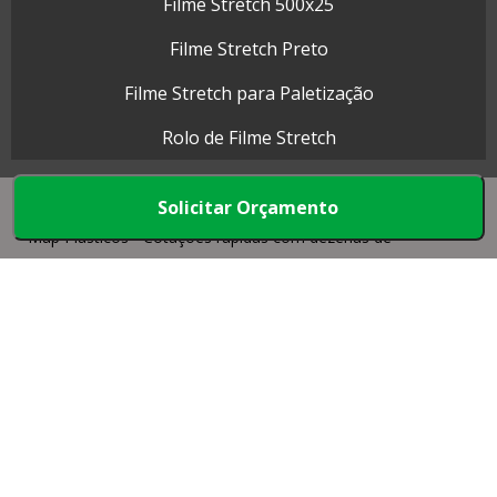
Filme Stretch 500x25
Filme Stretch Preto
Filme Stretch para Paletização
Rolo de Filme Stretch
Solicitar Orçamento
Map Plásticos - Cotações rápidas com dezenas de
empresas.
Início
Produtos
Quem somos