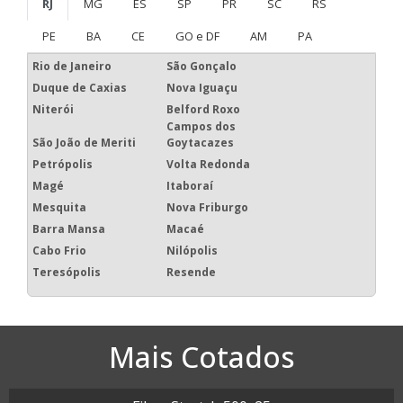
RJ
MG
ES
SP
PR
SC
RS
PE
BA
CE
GO e DF
AM
PA
Rio de Janeiro
São Gonçalo
Duque de Caxias
Nova Iguaçu
Niterói
Belford Roxo
Campos dos
São João de Meriti
Goytacazes
Petrópolis
Volta Redonda
Magé
Itaboraí
Mesquita
Nova Friburgo
Barra Mansa
Macaé
Cabo Frio
Nilópolis
Teresópolis
Resende
Mais Cotados