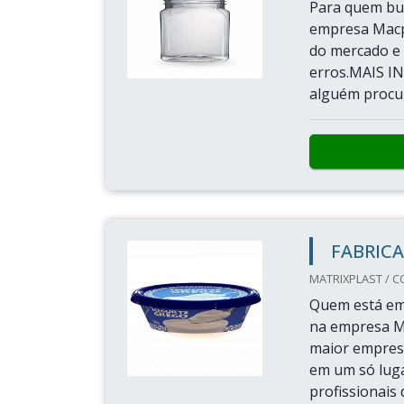
Para quem bus
empresa Macpe
do mercado e 
erros.MAIS 
alguém procur
FABRICA
MATRIXPLAST / CO
Quem está em 
na empresa M
maior empresa
em um só luga
profissionais 