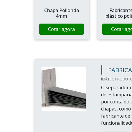
Chapa Polionda
Fabricant
4mm
plástico po
Cotar agora
Cotar ag
FABRIC
ÍMÃTEC PRODUTOS
O separador d
de estamparia,
por conta do 
chapas, como
fabricante de
funcionalidade