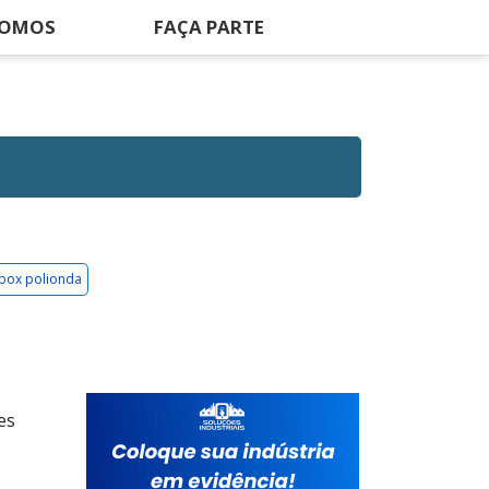
SOMOS
FAÇA PARTE
 box polionda
es