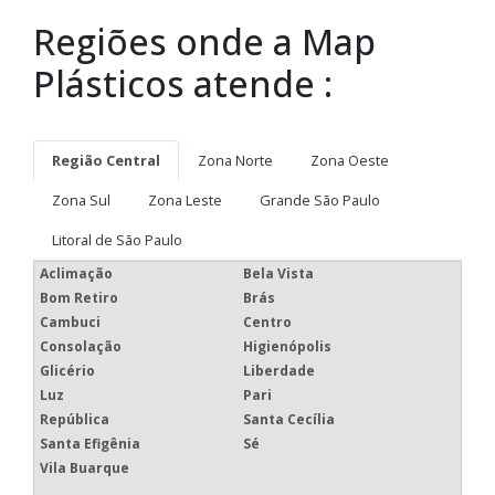
Regiões onde a Map
Plásticos atende :
Região Central
Zona Norte
Zona Oeste
Zona Sul
Zona Leste
Grande São Paulo
Litoral de São Paulo
Aclimação
Bela Vista
Bom Retiro
Brás
Cambuci
Centro
Consolação
Higienópolis
Glicério
Liberdade
Luz
Pari
República
Santa Cecília
Santa Efigênia
Sé
Vila Buarque