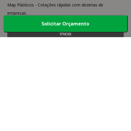
Map Plásticos - Cotações rápidas com dezenas de
empresas.
Solicitar Orçamento
Início
Produtos
Quem somos
Mapa do Site
Faça parte
Copyright © Map Plásticos. (Lei 9610 de 19/02/1998)
W3C
W3C