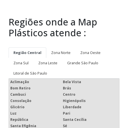
Regiões onde a Map
Plásticos atende :
Região Central
Zona Norte
Zona Oeste
Zona Sul
Zona Leste
Grande São Paulo
Litoral de São Paulo
Aclimação
Bela Vista
Bom Retiro
Brás
Cambuci
Centro
Consolação
Higienópolis
Glicério
Liberdade
Luz
Pari
República
Santa Cecília
Santa Efigênia
Sé