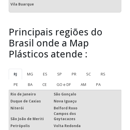
Vila Buarque
Principais regiões do
Brasil onde a Map
Plásticos atende :
RJ
MG
ES
SP
PR
SC
RS
PE
BA
CE
GO e DF
AM
PA
Rio de Janeiro
São Gonçalo
Duque de Caxias
Nova Iguaçu
Niterói
Belford Roxo
Campos dos
São João de Meriti
Goytacazes
Petrópolis
Volta Redonda