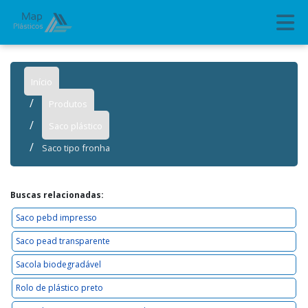
Início
Produtos
Saco plástico
Saco tipo fronha
Buscas relacionadas:
Saco pebd impresso
Saco pead transparente
Sacola biodegradável
Rolo de plástico preto