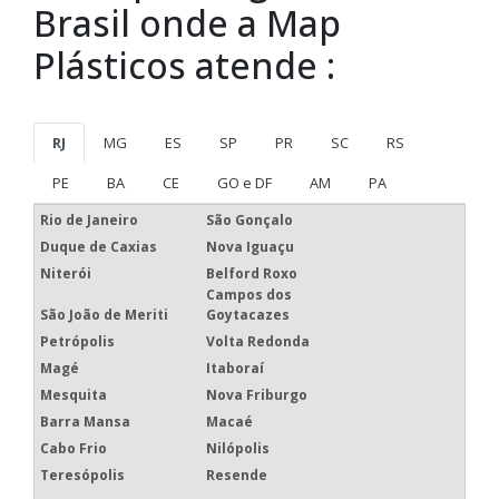
Brasil onde a Map
Plásticos atende :
RJ
MG
ES
SP
PR
SC
RS
PE
BA
CE
GO e DF
AM
PA
Rio de Janeiro
São Gonçalo
Duque de Caxias
Nova Iguaçu
Niterói
Belford Roxo
Campos dos
São João de Meriti
Goytacazes
Petrópolis
Volta Redonda
Magé
Itaboraí
Mesquita
Nova Friburgo
Barra Mansa
Macaé
Cabo Frio
Nilópolis
Teresópolis
Resende