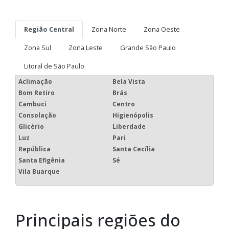
Região Central
Zona Norte
Zona Oeste
Zona Sul
Zona Leste
Grande São Paulo
Litoral de São Paulo
Aclimação
Bela Vista
Bom Retiro
Brás
Cambuci
Centro
Consolação
Higienópolis
Glicério
Liberdade
Luz
Pari
República
Santa Cecília
Santa Efigênia
Sé
Vila Buarque
Principais regiões do