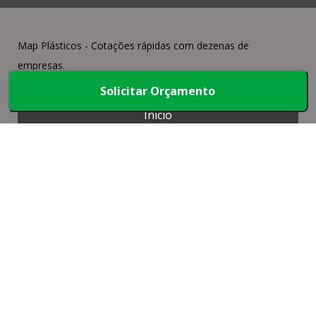
Map Plásticos - Cotações rápidas com dezenas de
empresas.
Solicitar Orçamento
Início
Produtos
Quem somos
Mapa do Site
Faça parte