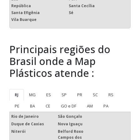
República
Santa Cecília
Santa Efigênia
Sé
Vila Buarque
Principais regiões do
Brasil onde a Map
Plásticos atende :
RJ
MG
ES
SP
PR
SC
RS
PE
BA
CE
GO e DF
AM
PA
Rio de Janeiro
São Gonçalo
Duque de Caxias
Nova Iguaçu
Niterói
Belford Roxo
Campos dos