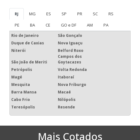
RJ
MG
ES
SP
PR
SC
RS
PE
BA
CE
GO e DF
AM
PA
Rio de Janeiro
São Gonçalo
Duque de Caxias
Nova Iguaçu
Niterói
Belford Roxo
Campos dos
São João de Meriti
Goytacazes
Petrópolis
Volta Redonda
Magé
Itaboraí
Mesquita
Nova Friburgo
Barra Mansa
Macaé
Cabo Frio
Nilópolis
Teresópolis
Resende
Mais Cotados