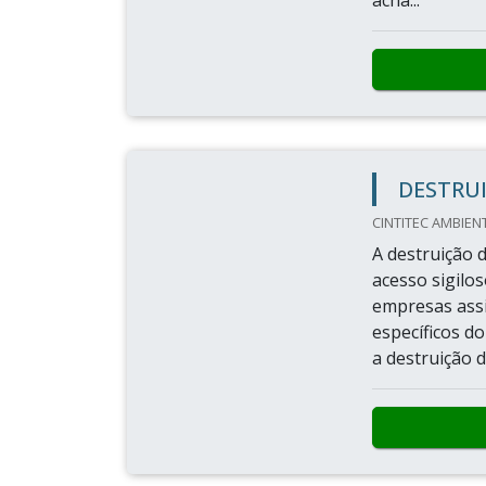
acha...
DESTRU
CINTITEC AMBIENT
A destruição 
acesso sigilo
empresas assi
específicos d
a destruição d