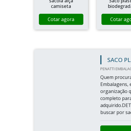
sacola alça
Saco plas
camiseta
biodegrad
Cotar agora
Cotar ag
SACO P
PENATTI EMBALA
Quem procurar
Embalagens, e
organização q
completo para
adquirido.D
buscar por sa