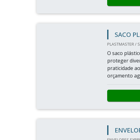
SACO P
PLASTMASTER / S
O saco plásti
proteger dive
praticidade a
orçamento a
ENVELO
ENVELOPES EXPRE