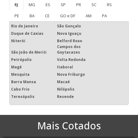
RJ
MG
ES
SP
PR
SC
RS
PE
BA
CE
GO e DF
AM
PA
Rio de Janeiro
São Gonçalo
Duque de Caxias
Nova Iguaçu
Niterói
Belford Roxo
Campos dos
São João de Meriti
Goytacazes
Petrópolis
Volta Redonda
Magé
Itaboraí
Mesquita
Nova Friburgo
Barra Mansa
Macaé
Cabo Frio
Nilópolis
Teresópolis
Resende
Mais Cotados