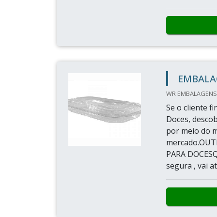
EMBALA
WR EMBALAGENS 
Se o cliente 
Doces, descob
por meio do m
mercado.OUT
PARA DOCESQu
segura , vai at