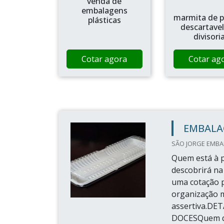
venda de
embalagens
marmita de p
plásticas
descartave
divisori
Cotar agora
Cotar ag
EMBALA
SÃO JORGE EMBAL
Quem está à p
descobrirá na
uma cotação 
organização m
assertiva.D
DOCESQuem qu