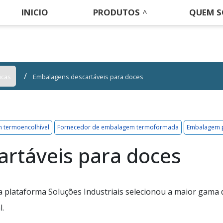
INICIO
PRODUTOS
QUEM 
icas
Embalagens descartáveis para doces
 termoencolhível
Fornecedor de embalagem termoformada
Embalagem 
rtáveis para doces
 a plataforma Soluções Industriais selecionou a maior gama 
l.