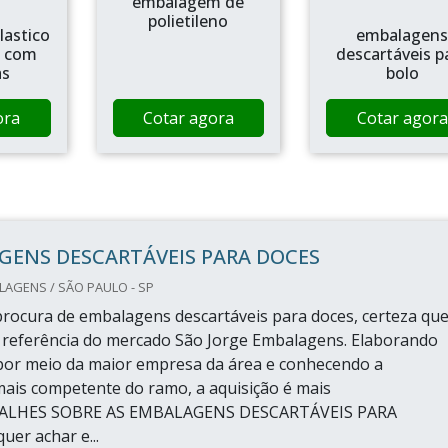
embalagem de
polietileno
lastico
embalagen
l com
descartáveis p
as
bolo
ora
Cotar agora
Cotar agora
GENS DESCARTÁVEIS PARA DOCES
AGENS / SÃO PAULO - SP
rocura de embalagens descartáveis para doces, certeza qu
 referência do mercado São Jorge Embalagens. Elaborando
por meio da maior empresa da área e conhecendo a
ais competente do ramo, a aquisição é mais
ETALHES SOBRE AS EMBALAGENS DESCARTÁVEIS PARA
er achar e...