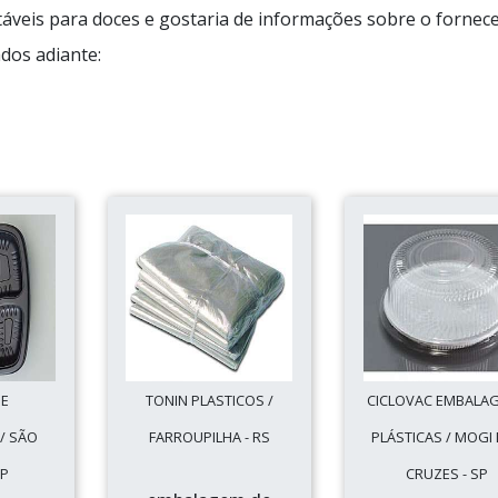
táveis para doces e gostaria de informações sobre o fornec
dos adiante:
GE
TONIN PLASTICOS /
CICLOVAC EMBALA
/ SÃO
FARROUPILHA - RS
PLÁSTICAS / MOGI
SP
CRUZES - SP