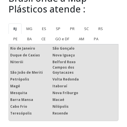
Plásticos atende :
RJ
MG
ES
SP
PR
SC
RS
PE
BA
CE
GO e DF
AM
PA
Rio de Janeiro
São Gonçalo
Duque de Caxias
Nova Iguaçu
Niterói
Belford Roxo
Campos dos
São João de Meriti
Goytacazes
Petrópolis
Volta Redonda
Magé
Itaboraí
Mesquita
Nova Friburgo
Barra Mansa
Macaé
Cabo Frio
Nilópolis
Teresópolis
Resende