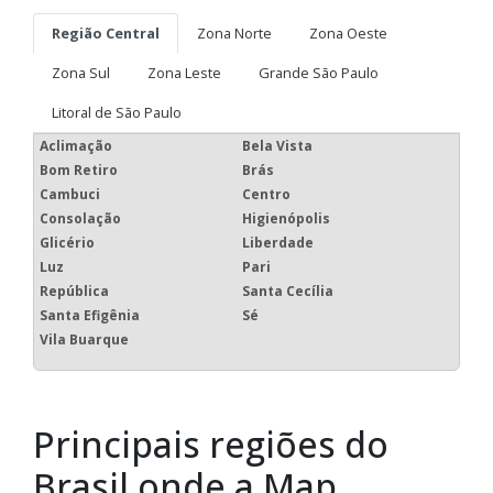
Região Central
Zona Norte
Zona Oeste
Zona Sul
Zona Leste
Grande São Paulo
Litoral de São Paulo
Aclimação
Bela Vista
Bom Retiro
Brás
Cambuci
Centro
Consolação
Higienópolis
Glicério
Liberdade
Luz
Pari
República
Santa Cecília
Santa Efigênia
Sé
Vila Buarque
Principais regiões do
Brasil onde a Map