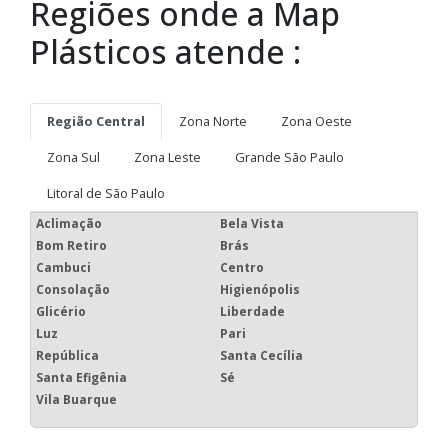
Regiões onde a Map
Plásticos atende :
Região Central
Zona Norte
Zona Oeste
Zona Sul
Zona Leste
Grande São Paulo
Litoral de São Paulo
Aclimação
Bela Vista
Bom Retiro
Brás
Cambuci
Centro
Consolação
Higienópolis
Glicério
Liberdade
Luz
Pari
República
Santa Cecília
Santa Efigênia
Sé
Vila Buarque