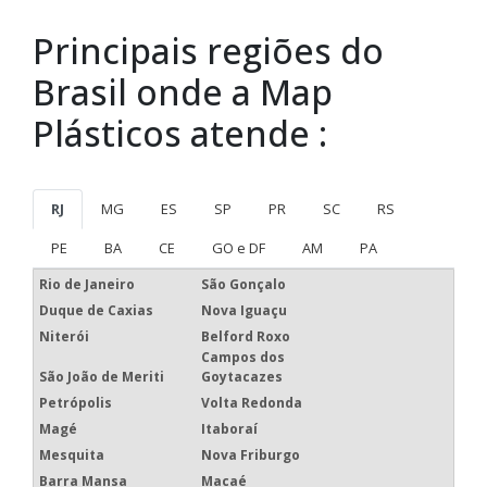
Principais regiões do
Brasil onde a Map
Plásticos atende :
RJ
MG
ES
SP
PR
SC
RS
PE
BA
CE
GO e DF
AM
PA
Rio de Janeiro
São Gonçalo
Duque de Caxias
Nova Iguaçu
Niterói
Belford Roxo
Campos dos
São João de Meriti
Goytacazes
Petrópolis
Volta Redonda
Magé
Itaboraí
Mesquita
Nova Friburgo
Barra Mansa
Macaé