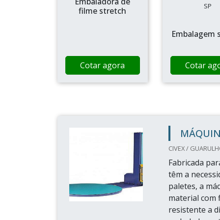
Embaladora de
SP
filme stretch
Embalagem s
Cotar agora
Cotar ag
MÁQUIN
CIVEX / GUARULH
Fabricada para
têm a necessi
paletes, a má
material com 
resistente a 