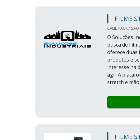
FILME S
CALIL PACK / SÃO
O Soluções Ind
busca de Filme
oferece duas 
produtos e se
interesse na 
ágil. A plata
stretch e mão..
FILME S