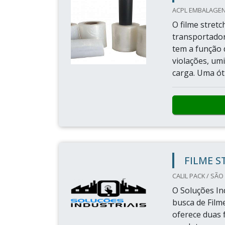
ACPL EMBALAGENS
O filme stretc
transportador
tem a função
violações, um
carga. Uma ót
FILME S
CALIL PACK / SÃO
O Soluções Ind
busca de Film
oferece duas 