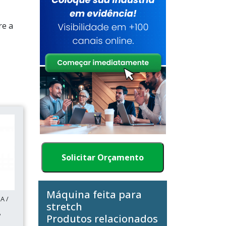
re a
Solicitar Orçamento
Máquina feita para
A /
stretch
P
Produtos relacionados