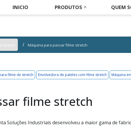
INICIO
PRODUTOS
QUEM 
a stretch
Máquina para passar filme stretch
ra filme de stretch
Envolvedora de paletes com filme stretch
Máquina env
sar filme stretch
ta Soluções Industriais desenvolveu a maior gama de fabri