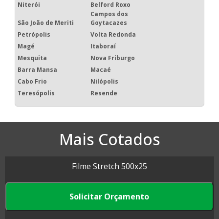
Niterói
Belford Roxo
Campos dos
São João de Meriti
Goytacazes
Petrópolis
Volta Redonda
Magé
Itaboraí
Mesquita
Nova Friburgo
Barra Mansa
Macaé
Cabo Frio
Nilópolis
Teresópolis
Resende
Mais Cotados
Filme Stretch 500x25
Filme Stretch Preto
Solicitar Orçamento
Filme Stretch para Paletização