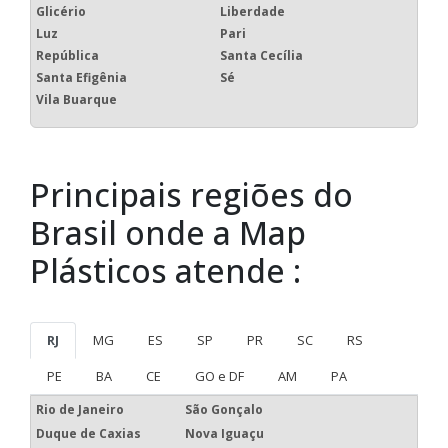
Glicério
Liberdade
Luz
Pari
República
Santa Cecília
Santa Efigênia
Sé
Vila Buarque
Principais regiões do
Brasil onde a Map
Plásticos atende :
RJ
MG
ES
SP
PR
SC
RS
PE
BA
CE
GO e DF
AM
PA
Rio de Janeiro
São Gonçalo
Duque de Caxias
Nova Iguaçu