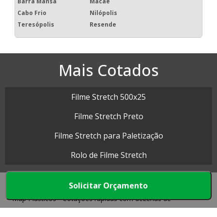
Barra Mansa
Macaé
Cabo Frio
Nilópolis
Teresópolis
Resende
Mais Cotados
Filme Stretch 500x25
Filme Stretch Preto
Filme Stretch para Paletização
Rolo de Filme Stretch
Solicitar Orçamento
Map Plásticos - Cotações rápidas com dezenas de
empresas.