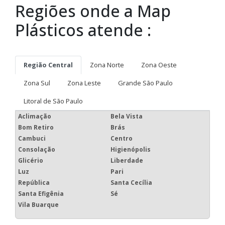
Regiões onde a Map
Plásticos atende :
Região Central
Zona Norte
Zona Oeste
Zona Sul
Zona Leste
Grande São Paulo
Litoral de São Paulo
Aclimação
Bela Vista
Bom Retiro
Brás
Cambuci
Centro
Consolação
Higienópolis
Glicério
Liberdade
Luz
Pari
República
Santa Cecília
Santa Efigênia
Sé
Vila Buarque