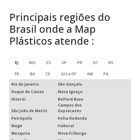
Principais regiões do
Brasil onde a Map
Plásticos atende :
RJ
MG
ES
SP
PR
SC
RS
PE
BA
CE
GO e DF
AM
PA
Rio de Janeiro
São Gonçalo
Duque de Caxias
Nova Iguaçu
Niterói
Belford Roxo
Campos dos
São João de Meriti
Goytacazes
Petrópolis
Volta Redonda
Magé
Itaboraí
Mesquita
Nova Friburgo