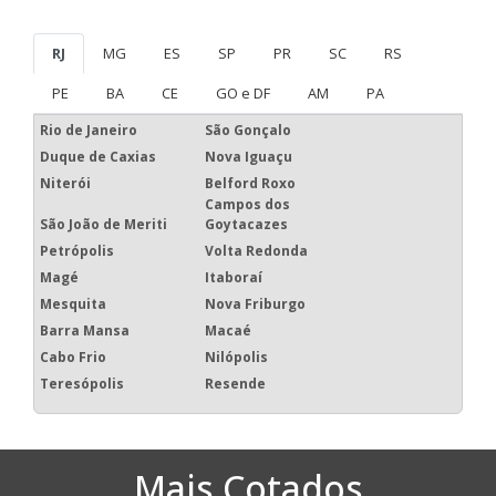
RJ
MG
ES
SP
PR
SC
RS
PE
BA
CE
GO e DF
AM
PA
Rio de Janeiro
São Gonçalo
Duque de Caxias
Nova Iguaçu
Niterói
Belford Roxo
Campos dos
São João de Meriti
Goytacazes
Petrópolis
Volta Redonda
Magé
Itaboraí
Mesquita
Nova Friburgo
Barra Mansa
Macaé
Cabo Frio
Nilópolis
Teresópolis
Resende
Mais Cotados