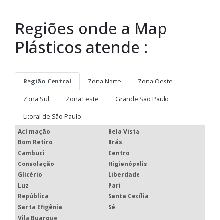
Regiões onde a Map
Plásticos atende :
Região Central
Zona Norte
Zona Oeste
Zona Sul
Zona Leste
Grande São Paulo
Litoral de São Paulo
Aclimação
Bela Vista
Bom Retiro
Brás
Cambuci
Centro
Consolação
Higienópolis
Glicério
Liberdade
Luz
Pari
República
Santa Cecília
Santa Efigênia
Sé
Vila Buarque