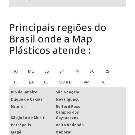
Principais regiões do
Brasil onde a Map
Plásticos atende :
RJ
MG
ES
SP
PR
SC
RS
PE
BA
CE
GO e DF
AM
PA
Rio de Janeiro
São Gonçalo
Duque de Caxias
Nova Iguaçu
Niterói
Belford Roxo
Campos dos
São João de Meriti
Goytacazes
Petrópolis
Volta Redonda
Magé
Itaboraí