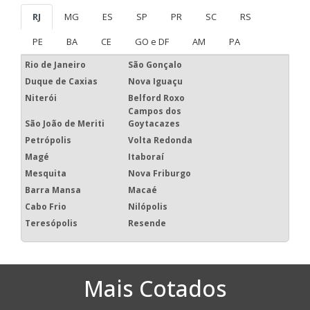
RJ
MG
ES
SP
PR
SC
RS
PE
BA
CE
GO e DF
AM
PA
Rio de Janeiro
São Gonçalo
Duque de Caxias
Nova Iguaçu
Niterói
Belford Roxo
Campos dos
São João de Meriti
Goytacazes
Petrópolis
Volta Redonda
Magé
Itaboraí
Mesquita
Nova Friburgo
Barra Mansa
Macaé
Cabo Frio
Nilópolis
Teresópolis
Resende
Mais Cotados