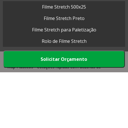
Filme Stretch 500x25
Filme Stretch Preto
Filme Stretch para Paletização
Rolo de Filme Stretch
Solicitar Orçamento
Map Plásticos - Cotações rápidas com dezenas de
empresas.
Início
Produtos
Quem somos