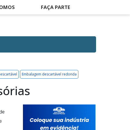
SOMOS
FAÇA PARTE
escartável
Embalagem descartável redonda
sórias
 de
e