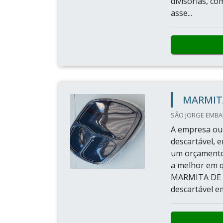
divisórias, c
asse...
MARMIT
SÃO JORGE EMBAL
A empresa ou 
descartável, 
um orçamento
a melhor em 
MARMITA DE P
descartável e