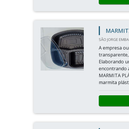
MARMIT
SÃO JORGE EMBAL
A empresa ou 
transparente,
Elaborando um
encontrando a
MARMITA PLÁ
marmita plásti