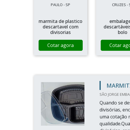
PAULO - SP
CRUZES - 
marmita de plastico
embalag
descartavel com
descartávei
divisorias
bolo
Cotar agora
Cotar ag
MARMITA
SÃO JORGE EMBAL
Quando se des
divisórias, e
uma cotação 
qualidade.Qua