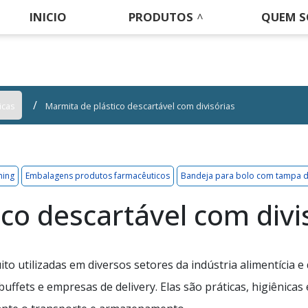
INICIO
PRODUTOS
QUEM 
icas
Marmita de plástico descartável com divisórias
ming
Embalagens produtos farmacêuticos
Bandeja para bolo com tampa d
co descartável com divi
to utilizadas em diversos setores da indústria alimentícia e
uffets e empresas de delivery. Elas são práticas, higiênicas 