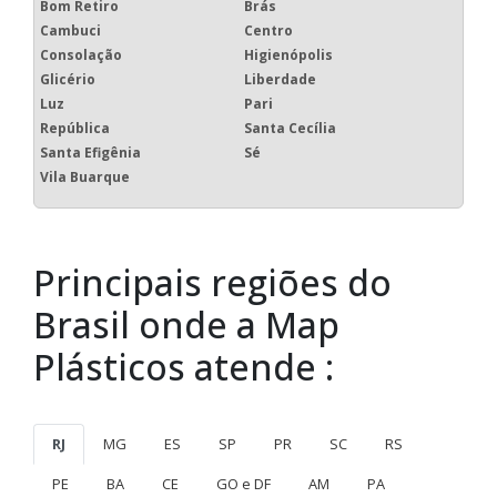
Bom Retiro
Brás
Cambuci
Centro
Consolação
Higienópolis
Glicério
Liberdade
Luz
Pari
República
Santa Cecília
Santa Efigênia
Sé
Vila Buarque
Principais regiões do
Brasil onde a Map
Plásticos atende :
RJ
MG
ES
SP
PR
SC
RS
PE
BA
CE
GO e DF
AM
PA