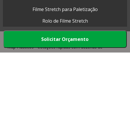
Filme Stretch para Paletização
Rolo de Filme Stretch
Solicitar Orçamento
Map Plásticos - Cotações rápidas com dezenas de
empresas.
Início
Produtos
Quem somos
Mapa do Site