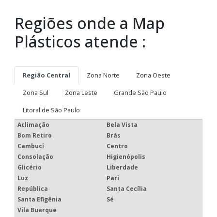
Regiões onde a Map
Plásticos atende :
Região Central
Zona Norte
Zona Oeste
Zona Sul
Zona Leste
Grande São Paulo
Litoral de São Paulo
Aclimação
Bela Vista
Bom Retiro
Brás
Cambuci
Centro
Consolação
Higienópolis
Glicério
Liberdade
Luz
Pari
República
Santa Cecília
Santa Efigênia
Sé
Vila Buarque