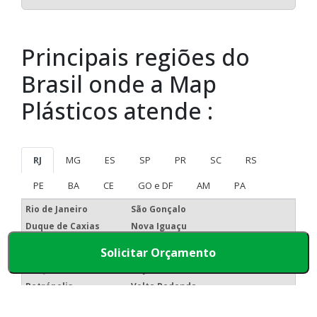
Principais regiões do
Brasil onde a Map
Plásticos atende :
RJ
MG
ES
SP
PR
SC
RS
PE
BA
CE
GO e DF
AM
PA
Rio de Janeiro
São Gonçalo
Duque de Caxias
Nova Iguaçu
Niterói
Belford Roxo
Solicitar Orçamento
Campos dos
São João de Meriti
Goytacazes
Petrópolis
Volta Redonda
Magé
Itaboraí