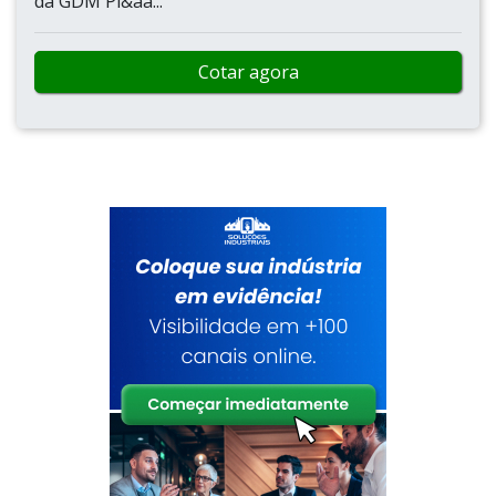
da GDM Pl&aa...
Cotar agora