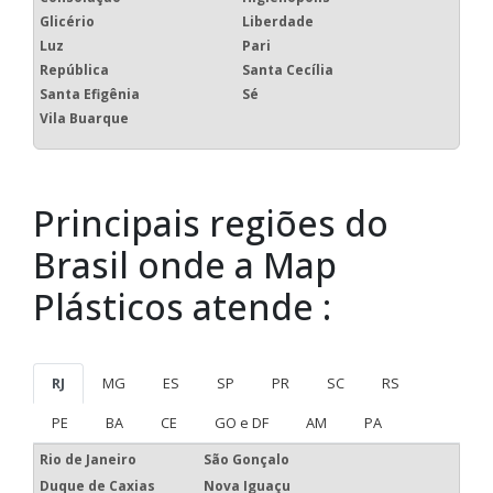
Glicério
Liberdade
Luz
Pari
República
Santa Cecília
Santa Efigênia
Sé
Vila Buarque
Principais regiões do
Brasil onde a Map
Plásticos atende :
RJ
MG
ES
SP
PR
SC
RS
PE
BA
CE
GO e DF
AM
PA
Rio de Janeiro
São Gonçalo
Duque de Caxias
Nova Iguaçu