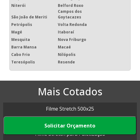
Niterói
Belford Roxo
Campos dos
São João de Meriti
Goytacazes
Petrópolis
Volta Redonda
Magé
Itaboraí
Mesquita
Nova Friburgo
Barra Mansa
Macaé
Cabo Frio
Nilópolis
Teresópolis
Resende
Mais Cotados
Filme Stretch 500x25
Filme Stretch Preto
Solicitar Orçamento
Filme Stretch para Paletização