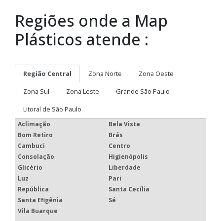
Regiões onde a Map
Plásticos atende :
Região Central
Zona Norte
Zona Oeste
Zona Sul
Zona Leste
Grande São Paulo
Litoral de São Paulo
Aclimação
Bela Vista
Bom Retiro
Brás
Cambuci
Centro
Consolação
Higienópolis
Glicério
Liberdade
Luz
Pari
República
Santa Cecília
Santa Efigênia
Sé
Vila Buarque