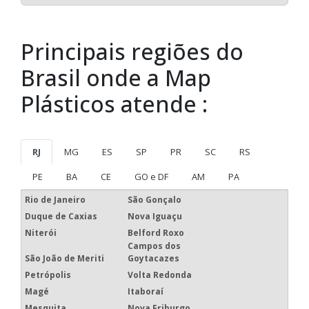
Principais regiões do
Brasil onde a Map
Plásticos atende :
RJ
MG
ES
SP
PR
SC
RS
PE
BA
CE
GO e DF
AM
PA
Rio de Janeiro
São Gonçalo
Duque de Caxias
Nova Iguaçu
Niterói
Belford Roxo
Campos dos
São João de Meriti
Goytacazes
Petrópolis
Volta Redonda
Magé
Itaboraí
Mesquita
Nova Friburgo