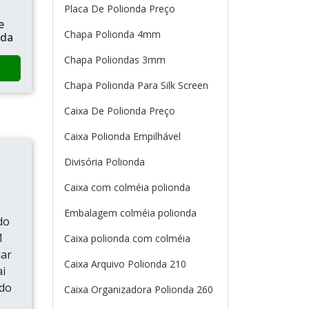
Placa De Polionda Preço
e
Chapa Polionda 4mm
nda
Chapa Poliondas 3mm
Chapa Polionda Para Silk Screen
Caixa De Polionda Preço
Caixa Polionda Empilhável
Divisória Polionda
Caixa com colméia polionda
Embalagem colméia polionda
do
M
Caixa polionda com colméia
ar
Caixa Arquivo Polionda 210
i
ado
Caixa Organizadora Polionda 260