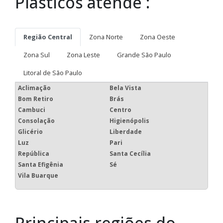
Plásticos atende :
Região Central
Zona Norte
Zona Oeste
Zona Sul
Zona Leste
Grande São Paulo
Litoral de São Paulo
Aclimação
Bela Vista
Bom Retiro
Brás
Cambuci
Centro
Consolação
Higienópolis
Glicério
Liberdade
Luz
Pari
República
Santa Cecília
Santa Efigênia
Sé
Vila Buarque
Principais regiões do