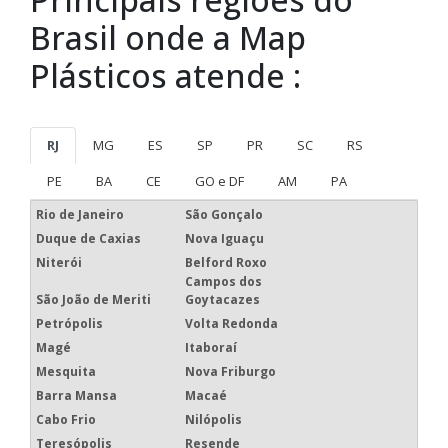
Brasil onde a Map
Plásticos atende :
RJ
MG
ES
SP
PR
SC
RS
PE
BA
CE
GO e DF
AM
PA
Rio de Janeiro
São Gonçalo
Duque de Caxias
Nova Iguaçu
Niterói
Belford Roxo
Campos dos
São João de Meriti
Goytacazes
Petrópolis
Volta Redonda
Magé
Itaboraí
Mesquita
Nova Friburgo
Barra Mansa
Macaé
Cabo Frio
Nilópolis
Teresópolis
Resende