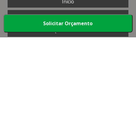
Início
Produtos
Solicitar Orçamento
Quem somos
Mapa do Site
Faça parte
Copyright © Map Plásticos. (Lei 9610 de 19/02/1998)
W3C
W3C
é um parceiro