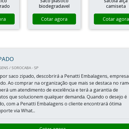
tico
Saco plastico
sacola alça
urado
biodegradavel
camiseta
ora
Cotar agora
Cotar agora
IPADO
GENS / SOROCABA - SP
or saco zipado, descobrirá a Penatti Embalagens, empresa
ado. Ao comprar na organização que mais se destaca no ram
eberá um atendimento de excelência e terá a garantia de
utos que solucionem qualquer demanda. Quando o desejo é
do, com a Penatti Embalagens o cliente encontrará ótima
porte via What...