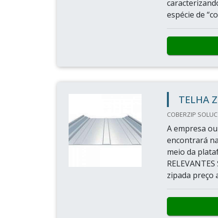
caracterizand
espécie de “co
TELHA Z
COBERZIP SOLUCOE
A empresa ou 
encontrará na
meio da plat
RELEVANTES S
zipada preço a