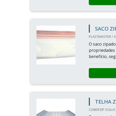
SACO Z
PLASTMASTER / S
O saco zipad
propriedades 
benefício, se
TELHA Z
COBERZIP SOLUCOE