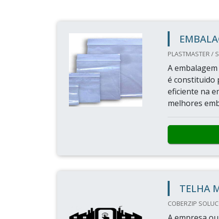
EMBALA
PLASTMASTER / S
A embalagem p
é constituido 
eficiente na 
melhores emba
TELHA M
COBERZIP SOLUCOE
A empresa ou 