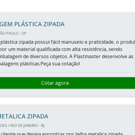
GEM PLÁSTICA ZIPADA
ÃO PAULO - SP
lástica zipada possui fácil manuseio e praticidade, o produ
por um material qualificada com alta resistência, sendo
embalagem de diversos objetos. A Plastmaster desenvolve as
lagens plásticas.Peça sua cotação!
Cotar agora
ETALICA ZIPADA
S / RIO DE JANEIRO - RJ
cliente que deseja encontrar por telha metalica zipada,