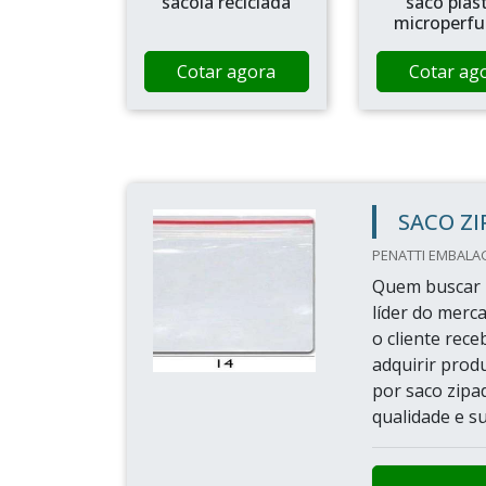
sacola reciclada
saco plás
microperf
Cotar agora
Cotar ag
SACO Z
PENATTI EMBALA
Quem buscar p
líder do merc
o cliente rec
adquirir prod
por saco zipa
qualidade e su