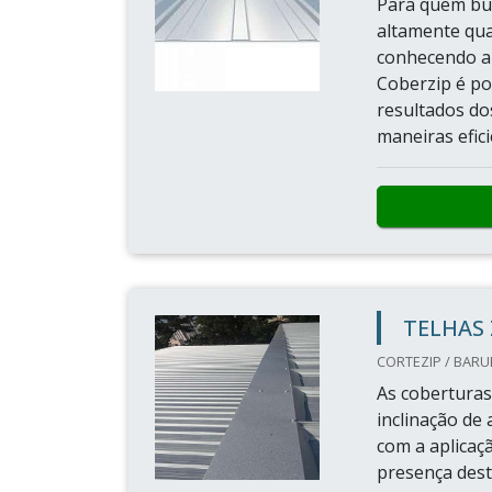
Para quem bus
altamente qua
conhecendo a 
Coberzip é p
resultados d
maneiras efici
TELHAS 
CORTEZIP / BARUE
As cobertura
inclinação de
com a aplicaç
presença dest